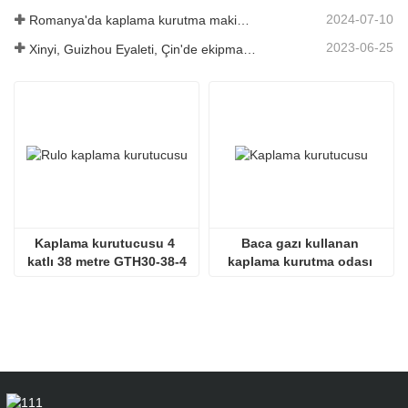
2024-07-10
Romanya'da kaplama kurutma makinesinin kurulumu tamamlandı.
2023-06-25
Xinyi, Guizhou Eyaleti, Çin'de ekipman lansmanı
Kaplama kurutucusu 4 
Baca gazı kullanan 
katlı 38 metre GTH30-38-4
kaplama kurutma odası 
SHINE GTH30-32-2