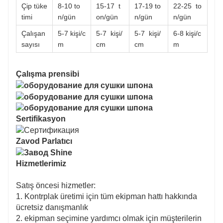
Çip tüke
8-10 to
15-17
t
17-19 to
22-25
to
timi
n/gün
on/gün
n/gün
n/gün
Çalışan
5-7 kişi/c
5-7
kişi/
5-7
kişi/
6-8 kişi/c
sayısı
m
cm
cm
m
Çalışma prensibi
Sertifikasyon
Zavod Parlatıcı
Hizmetlerimiz
Satış öncesi hizmetler:
1. Kontrplak üretimi için tüm ekipman hattı hakkında
ücretsiz danışmanlık
2. ekipman seçimine yardımcı olmak için müşterilerin