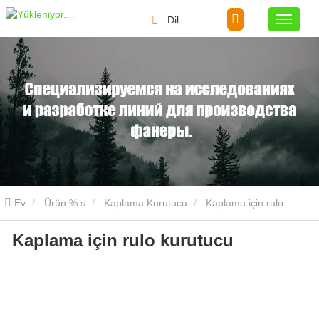
Dil
Ev
Ürün:% s
Kaplama Kurutucu
Kaplama için rulo
Kaplama için rulo kurutucu
kurutucu