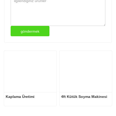
göndermek
Kaplama Üretimi
4ft Kütük Soyma Makinesi