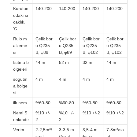
Kurutuc
140-200
140-200
140-200
140-200
udaki sı
caklık,
℃
Rulo m
Çelik bor
Çelik bor
Çelik bor
Çelik bor
alzeme
u Q235
u Q235
u Q235
u Q235
si
B, φ89
B, φ89
B, φ102
B, φ102
Isıtma b
44 m
52 m
32 m
44 m
ölgeleri
soğutm
4 m
4 m
4 m
4 m
a bölge
si
ilk nem
%60-80
%60-80
%60-80
%60-80
Nemi S
%10 +/-
%10 +/-
%10 +/-2
%10 +/-2
onlandır
2
2
Verim
2-2,5m³/
3-3,5 m
3,5-4 m
7-8m³/sa
saat
³/saat
³/saat
at