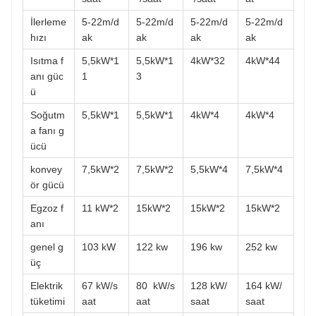
İlerleme
5-22m/d
5-22m/d
5-22m/d
5-22m/d
hızı
ak
ak
ak
ak
Isıtma f
5,5kW*1
5,5kW*1
4kW*32
4kW*44
anı güc
1
3
ü
Soğutm
5,5kW*1
5,5kW*1
4kW*4
4kW*4
a fanı g
ücü
konvey
7,5kW*2
7,5kW*2
5,5kW*4
7,5kW*4
ör gücü
Egzoz f
11 kW*2
15kW*2
15kW*2
15kW*2
anı
genel g
103 kW
122 kw
196 kw
252 kw
üç
Elektrik
67 kW/s
80
kW/s
128 kW/
164 kW/
tüketimi
aat
aat
saat
saat