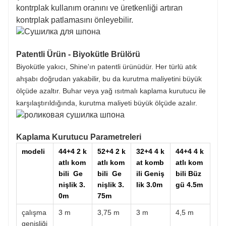
kontrplak kullanım oranını ve üretkenliği artıran
kontrplak patlamasını önleyebilir.
Patentli Ürün - Biyokütle Brülörü
Biyokütle yakıcı, Shine'ın patentli ürünüdür. Her türlü atık
ahşabı doğrudan yakabilir, bu da kurutma maliyetini büyük
ölçüde azaltır. Buhar veya yağ ısıtmalı kaplama kurutucu ile
karşılaştırıldığında, kurutma maliyeti büyük ölçüde azalır.
Kaplama Kurutucu Parametreleri
modeli
44+4 2 k
52+4 2 k
32+4 4 k
44+4 4 k
atlı kom
atlı kom
at komb
atlı kom
bili
Ge
bili
Ge
ili Geniş
bili Büz
nişlik 3.
nişlik 3.
lik 3.0m
gü 4.5m
0m
75m
çalışma
3 m
3,75 m
3 m
4,5 m
genişliği