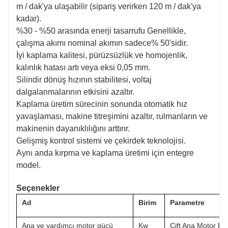
m / dak'ya ulaşabilir (sipariş verirken 120 m / dak'ya
kadar).
%30 - %50 arasında enerji tasarrufu Genellikle,
çalışma akımı nominal akımın sadece% 50'sidir.
İyi kaplama kalitesi, pürüzsüzlük ve homojenlik,
kalınlık hatası artı veya eksi 0,05 mm.
Silindir dönüş hızının stabilitesi, voltaj
dalgalanmalarının etkisini azaltır.
Kaplama üretim sürecinin sonunda otomatik hız
yavaşlaması, makine titreşimini azaltır, rulmanların ve
makinenin dayanıklılığını arttırır.
Gelişmiş kontrol sistemi ve çekirdek teknolojisi.
Aynı anda kırpma ve kaplama üretimi için entegre
model.
Seçenekler
Ad
Birim
Parametre
Ana ve yardımcı motor gücü
Kw
Çift Ana Motor Elek