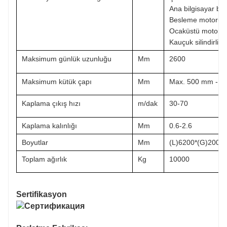
Ana bilgisayar bir
Besleme motoru 
Ocaküstü motor 4
Kauçuk silindirli
Maksimum günlük uzunluğu
Mm
2600
Maksimum kütük çapı
Mm
Max. 500 mm - 3
Kaplama çıkış hızı
m/dak
30-70
Kaplama kalınlığı
Mm
0.6-2.6
Boyutlar
Mm
(L)6200*(G)2000
Toplam ağırlık
Kg
10000
Sertifikasyon