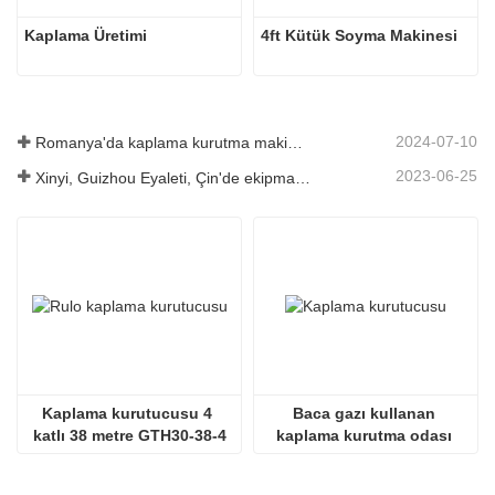
Kaplama Üretimi
4ft Kütük Soyma Makinesi
2024-07-10
Romanya'da kaplama kurutma makinesinin kurulumu tamamlandı.
2023-06-25
Xinyi, Guizhou Eyaleti, Çin'de ekipman lansmanı
Kaplama kurutucusu 4 
Baca gazı kullanan 
katlı 38 metre GTH30-38-4
kaplama kurutma odası 
SHINE GTH30-32-2