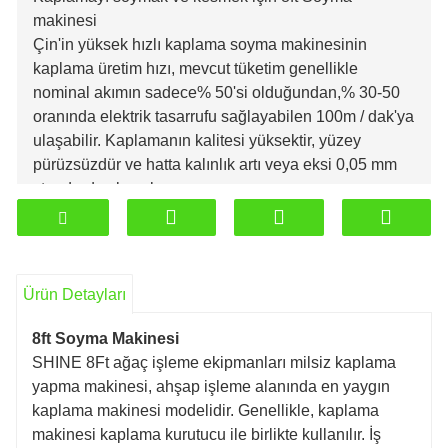
makinesi
Çin'in yüksek hızlı kaplama soyma makinesinin
kaplama üretim hızı, mevcut tüketim genellikle
nominal akımın sadece% 50'si olduğundan,% 30-50
oranında elektrik tasarrufu sağlayabilen 100m / dak'ya
ulaşabilir. Kaplamanın kalitesi yüksektir, yüzey
pürüzsüzdür ve hatta kalınlık artı veya eksi 0,05 mm
standardını karşılar.
Tip: 8ft kaplama soyma makinesi.
Kaplama kalınlığı (mm): 0.6-2.6.
Kaplama üretim hızı (m / dak): 30-70 (ayarlanabilir
hız).
Ürün Detayları
Maksimum kütük uzunluğu (mm): 2600.
Maksimum kütük çapı (mm): 500 mm maks. - ahşap
8ft Soyma Makinesi
çekirdek 32 mm.
SHINE 8Ft ağaç işleme ekipmanları milsiz kaplama
yapma makinesi, ahşap işleme alanında en yaygın
kaplama makinesi modelidir. Genellikle, kaplama
makinesi kaplama kurutucu ile birlikte kullanılır. İş