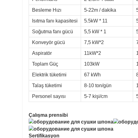
Besleme Hızı
5-22m / dakika
Isıtma fanı kapasitesi
5.5kW * 11
Soğutma fanı gücü
5,5 kW * 1
Konveyör gücü
7,5 kW*2
Aspiratör
11kW*2
Toplam Güç
103kW
Elektrik tüketimi
67 kWh
Talaş tüketimi
8-10 ton/gün
Personel sayısı
5-7 kişi/cm
Çalışma prensibi
Sertifikasyon