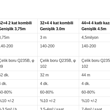
52+4 2 kat kombili
32+4 4 kat kombili
44+4 4 katlı kaz
Genişlik 3,75m
Genişlik 3.0m
Genişlik 4.5m
3,75m
3 m
4,5milyon
140-200
140-200
140-200
Çelik boru Q235B, φ
Çelik boru Q235B, φ
Çelik boru Q235
89
102
102
52 dk.
32 m
44 m
4 dk.
4 dk.
4 dk.
60-80%
60-80%
60-80%
%10 +/-2
%10 +/-2
%10 +/-2
3-3.5m³ / h
3.5-4m³ / saat
7-8m³ / saat