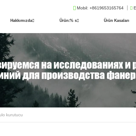
Mobil
: +8619653165764
E
Hakkımızda
Ürün:% s
Ürün Kasaları
ulo kurutucu