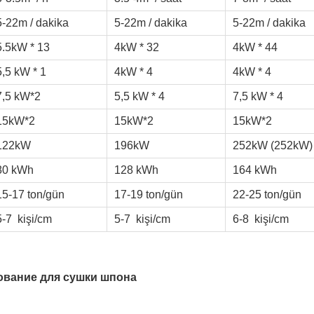
5-22m / dakika
5-22m / dakika
5-22m / dakika
5.5kW * 13
4kW * 32
4kW * 44
5,5 kW * 1
4kW * 4
4kW * 4
7,5 kW*2
5,5 kW * 4
7,5 kW * 4
15kW*2
15kW*2
15kW*2
122kW
196kW
252kW (252kW)
80 kWh
128 kWh
164 kWh
15-17 ton/gün
17-19 ton/gün
22-25 ton/gün
5-7
kişi/cm
5-7
kişi/cm
6-8
kişi/cm