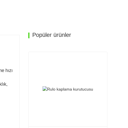
Popüler ürünler
me hızı
lık,