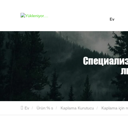
Ev
Ev
Ürün:% s
Kaplama Kurutucu
Kaplama için r