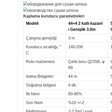
Kaplama kurutucu parametreleri
Modeli
44+4 2 katlı kazanl
ı
Genişlik 3.0m
Çalışma genişliği
3 m
Kurutucu sıcaklığı, °
140-200
C
Rulo malzemesi
Çelik boru Q235B, φ
89
Isıtma Bölgeleri
44 m
Soğutma bölgesi
4 dk.
İlk Nem
60-80%
Son Nem
%10 +/-2
Performans
2-2.5m³ / saat