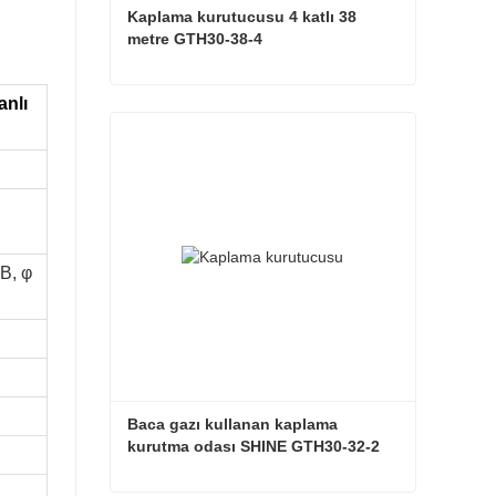
Kaplama kurutucusu 4 katlı 38 
metre GTH30-38-4
anlı
Kaplama kurutucusu 4 katlı 38 metre GTH30-38-4
Şimdi iletişime geçin
B, φ
Baca gazı kullanan kaplama 
kurutma odası SHINE GTH30-32-2