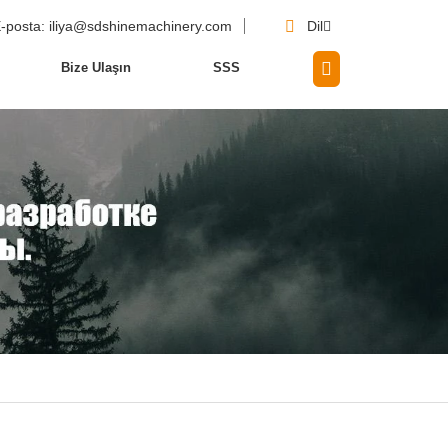
-posta
: iliya@sdshinemachinery.com
Dil
Bize Ulaşın
SSS