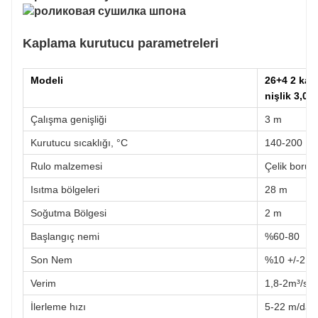
Kaplama kurutucu parametreleri
Modeli
26+4 2 kat
nişlik 3,0 
Çalışma genişliği
3 m
Kurutucu sıcaklığı, °C
140-200
Rulo malzemesi
Çelik boru
Isıtma bölgeleri
28 m
Soğutma Bölgesi
2 m
Başlangıç ​​nemi
%60-80
Son Nem
%10 +/-2
Verim
1,8-2m³/saa
İlerleme hızı
5-22 m/dak