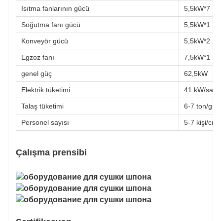
Isıtma fanlarının gücü
5,5kW*7
Soğutma fanı gücü
5,5kW*1
Konveyör gücü
5,5kW*2
Egzoz fanı
7,5kW*1
genel güç
62,5kW
Elektrik tüketimi
41 kW/saat
Talaş tüketimi
6-7 ton/gün
Personel sayısı
5-7 kişi/cm
Çalışma prensibi