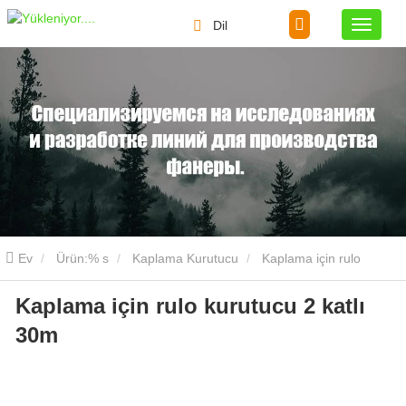
Dil
Ev
Ürün:% s
Kaplama Kurutucu
Kaplama için rulo
Kaplama için rulo kurutucu 2 katlı
kurutucu 2 katlı 30m
30m