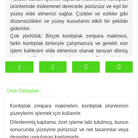
ürünlerinde mükemmel derecede pürüzsüz ve eşit bir
yüzey elde etmenizi sağlar. Çizikler ve ezikler gibi
düzensizlikleri ve yüzey kusurlarını etkili bir şekilde
giderirler.
Çok yönlülük: Birçok kontrplak zımpara makinesi,
farklı kontrplak türleriyle çalışmanıza ve gerekli son
işlem kalitesini elde etmenize olanak tanıyan dönüş
hızını ve diğer ayarları ayarlama yeteneğine sahiptir.
Verimlilik: Taşlama makineleri yüksek verimlilik ve
işlem hızı sağlayarak üretim süresini ve maliyetlerini
azaltır.
Taşlama makinesi, operatör için uygun ayarlara ve
Ürün Detayları
kontrollere sahiptir.
İyi bir zımpara makinesi, toz ve atıkları toplayan,
Kontrplak zımpara makineleri, kontrplak ürünlerinin
çalışma alanının güvenliğini artıran ve temiz bir ortam
yüzeylerini işlemek için kullanılır.
sağlayan bir toz emme sistemine sahiptir.
Dilimlenmiş kaplama, özel işleme tabi tutulmuş, bunun
sonucunda yüzeyine pürüzsüz ve net tasarımlar veya
desenler uygulanan kaplamadır.