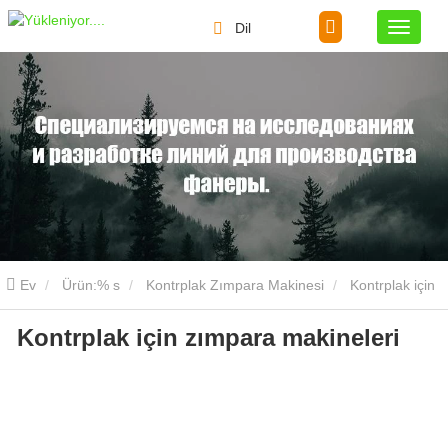
Dil
Ev
Ürün:% s
Kontrplak Zımpara Makinesi
Kontrplak için
Kontrplak için zımpara makineleri
zımpara makineleri