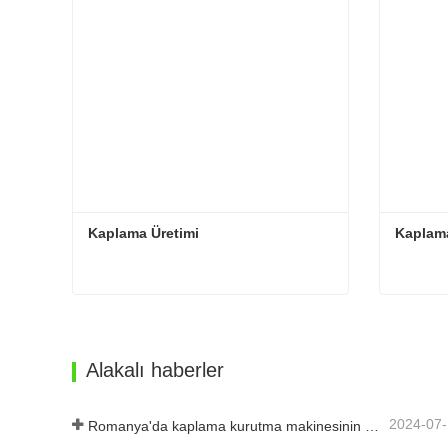
Kaplama Üretimi
Kaplama
Kaplama Üretimi
Kaplam
Şimdi iletişime geçin
Şimd
Alakalı haberler
2024-07
Romanya'da kaplama kurutma makinesinin kurulumu tamamlandı.