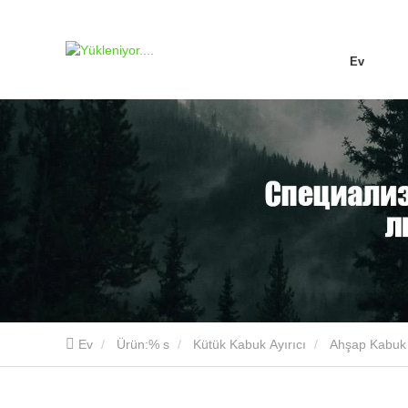
Ev
Ev
Ürün:% s
Kütük Kabuk Ayırıcı
Ahşap Kabuk