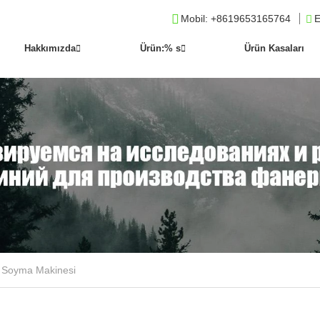
Mobil
: +8619653165764
E
Hakkımızda
Ürün:% s
Ürün Kasaları
 Soyma Makinesi