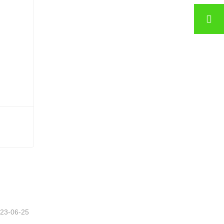
Baca gazı kullanan kaplama kurutma odası SHINE GTH30-32-2
Şimdi iletişime geçin
23-06-25