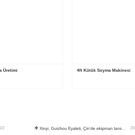
 Üretimi
4ft Kütük Soyma Makinesi
a Üretimi
4ft Kütük Soyma Makinesi
i iletişime geçin
Şimdi iletişime geçin
-10
20
Xinyi, Guizhou Eyaleti, Çin'de ekipman lansmanı