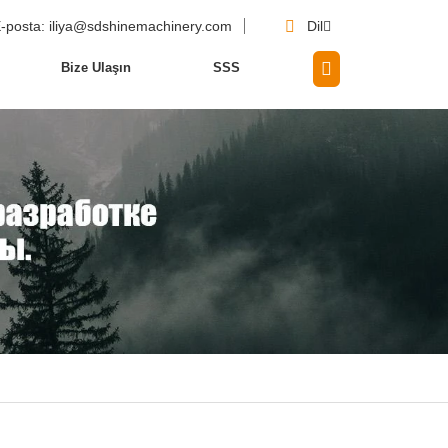
-posta
: iliya@sdshinemachinery.com
Dil
Bize Ulaşın
SSS