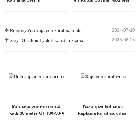
Kaplama Üretimi
4ft Kütük Soyma Makinesi
2024-07-10
Romanya'da kaplama kurutma makinesinin kurulumu tamamlandı.
2023-06-25
Xinyi, Guizhou Eyaleti, Çin'de ekipman lansmanı
Kaplama kurutucusu 4 
Baca gazı kullanan 
katlı 38 metre GTH30-38-4
kaplama kurutma odası 
SHINE GTH30-32-2