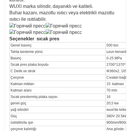
WUXI marka silindir, dayanıklı ve kaliteli.
Buhar kazanı, mazotlu ısıtıcı veya elektrikli mazotlu
ısıtıcı ile ısıtılabilir.
Seçenekler
sıcak pres
Genel basınç
500 ton
Tahta besleme yönü
uzun kenardan
Basınç
0-25 MPa
Sıcak pres plaka boyutu
2700*1370*40mm 
C Delik ve strok
Φ360x2, 1050
Çerçeve
Cıvatalı bağlant
Katman miktarı
15
katman
Katman alanı
70 mm
Sıcak preslenmiş plaka sayısı
16
genel güç
20,5 kw
yağ silindiri
wuxi'de köken
Güç
380V 20.5kW 
üst/alt/orta ışın
900mm/900mm
çerçeve kalınlığı
Ana gövde: 35